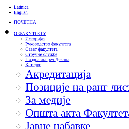
Latinica
English
ПОЧЕТНА
О ФАКУЛТЕТУ
Историјат
Руководство факултета
Савет факултета
Стручне службе
Поздравна реч Декана
Катедре
Акредитација
Позиције на ранг лис
За медије
Општа акта Факултет
Јавне набавке