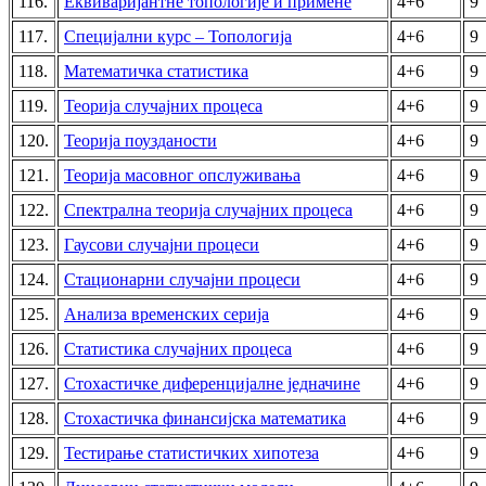
116.
Еквиваријантне топологије и примене
4+6
9
117.
Специјални курс – Топологија
4+6
9
118.
Математичка статистика
4+6
9
119.
Теорија случајних процеса
4+6
9
120.
Теорија поузданости
4+6
9
121.
Теорија масовног опслуживања
4+6
9
122.
Спектрална теорија случајних процеса
4+6
9
123.
Гаусови случајни процеси
4+6
9
124.
Стационарни случајни процеси
4+6
9
125.
Анализа временских серија
4+6
9
126.
Статистика случајних процеса
4+6
9
127.
Стохастичке диференцијалне једначине
4+6
9
128.
Стохастичка финансијска математика
4+6
9
129.
Тестирање статистичких хипотеза
4+6
9