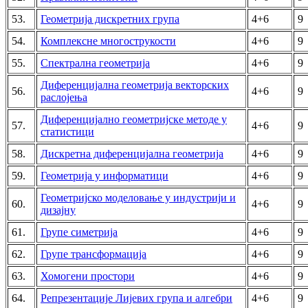
53.
Геометрија дискретних група
4+6
9
54.
Комплексне многострукости
4+6
9
55.
Спектрална геометрија
4+6
9
Диференцијална геометрија векторских
56.
4+6
9
раслојења
Диференцијално геометријске методе у
57.
4+6
9
статистици
58.
Дискретна диференцијална геометрија
4+6
9
59.
Геометрија у информатици
4+6
9
Геометријско моделовање у индустрији и
60.
4+6
9
дизајну
61.
Групе симетрија
4+6
9
62.
Групе трансформација
4+6
9
63.
Хомогени простори
4+6
9
64.
Репрезентације Лијевих група и алгебри
4+6
9