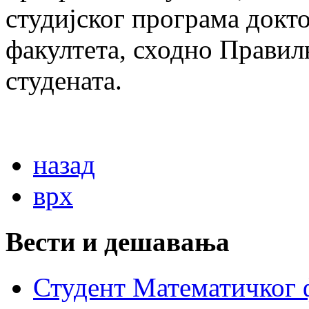
студијског програма докто
факултета, сходно Прави
студената.
назад
врх
Вести и дешавања
Студент Математичког ф