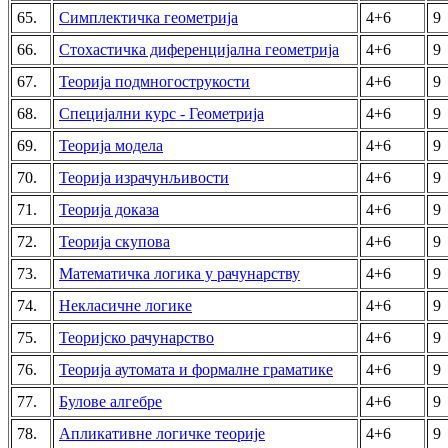
65.
Симплектичка геометрија
4+6
9
66.
Стохастичка диференцијална геометрија
4+6
9
67.
Теорија подмногострукости
4+6
9
68.
Специјални курс - Геометрија
4+6
9
69.
Теорија модела
4+6
9
70.
Теорија израчунљивости
4+6
9
71.
Теорија доказа
4+6
9
72.
Теорија скупова
4+6
9
73.
Математичка логика у рачунарству
4+6
9
74.
Некласичне логике
4+6
9
75.
Теоријско рачунарство
4+6
9
76.
Теорија аутомата и формалне граматике
4+6
9
77.
Булове алгебре
4+6
9
78.
Апликативне логичке теорије
4+6
9