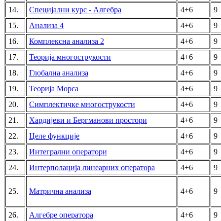
14.
Специјални курс - Алгебра
4+6
9
15.
Анализа 4
4+6
9
16.
Комплексна анализа 2
4+6
9
17.
Теорија многострукости
4+6
9
18.
Глобална анализа
4+6
9
19.
Теорија Морса
4+6
9
20.
Симплектичке многострукости
4+6
9
21.
Хардијеви и Бергманови простори
4+6
9
22.
Целе функције
4+6
9
23.
Интегрални оператори
4+6
9
24.
Интерполација линеарних оператора
4+6
9
25.
Матрична анализа
4+6
9
26.
Алгебре оператора
4+6
9