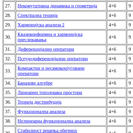
27.
Некомутативна динамика и геометрија
4+6
9
28.
Спектрална теорија
4+6
9
29.
Хармонијска анализа 2
4+6
9
Квазиконформна и хармонијска
30.
4+6
9
пресликавања
31.
Диференцијални оператори
4+6
9
32.
Псеудодиференцијални оператори
4+6
9
Компактни и несамокон
j
уговани
33.
4+6
9
оператори
34.
Банахове алгебре
4+6
9
35.
Линеарни тополошки простори
4+6
9
36.
Теорија дистрибуција
4+6
9
37.
Функционална анализа
4+6
9
38.
Нелинеарна функционална анализа
4+6
9
Стабилност решења обичних