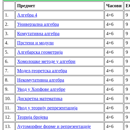
Предмет
Часови
Е
1.
Алгебра 4
4+6
9
2.
Универзална алгебра
4+6
9
3.
Комутативна алгебра
4+6
9
4.
Прстени и модули
4+6
9
5.
Алгебарска геометрија
4+6
9
6.
Хомолошке методе у алгебри
4+6
9
7.
Модел-теоретска алгебра
4+6
9
8.
Некомутативна алгебра
4+6
9
9.
Увод у Хопфове алгебре
4+6
9
10.
Дискретна математика
4+6
9
11.
Увод у теорију репрезентација
4+6
9
12.
Теорија бројева
4+6
9
13.
Аутоморфне форме и репрезентације
4+6
9