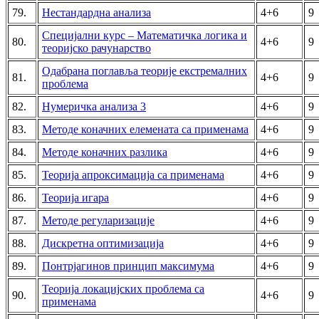
79.
Нестандардна анализа
4+6
9
Специјални курс – Математичка логика и
80.
4+6
9
теоријско рачунарство
Одабрана поглавља теорије екстремалних
81.
4+6
9
проблема
82.
Нумеричка анализа 3
4+6
9
83.
Методе коначних елемената са применама
4+6
9
84.
Методе коначних разлика
4+6
9
85.
Теорија апроксимација са применама
4+6
9
86.
Теорија игара
4+6
9
87.
Методе регуларизације
4+6
9
88.
Дискретна оптимизација
4+6
9
89.
Понтрјагинов принцип максимума
4+6
9
Теорија локацијских проблема са
90.
4+6
9
применама