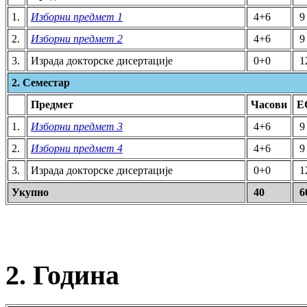
1.
Изборни предмет 1
4+6
9
2.
Изборни предмет 2
4+6
9
3.
Израда докторске дисертације
0+0
1
2. Семестар
Предмет
Часови
Е
1.
Изборни предмет 3
4+6
9
2.
Изборни предмет 4
4+6
9
3.
Израда докторске дисертације
0+0
1
Укупно
40
6
2. Година