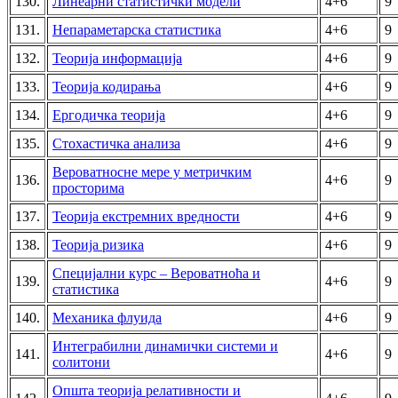
130.
Линеарни статистички модели
4+6
9
131.
Непараметарска статистика
4+6
9
132.
Теорија информација
4+6
9
133.
Теорија кодирања
4+6
9
134.
Ергодичка теорија
4+6
9
135.
Стохастичка анализа
4+6
9
Вероватносне мере у метричким
136.
4+6
9
просторима
137.
Теорија екстремних вредности
4+6
9
138.
Теорија ризика
4+6
9
Специјални курс – Вероватноћа и
139.
4+6
9
статистика
140.
Механика флуида
4+6
9
Интеграбилни динамички системи и
141.
4+6
9
солитони
Општа теорија релативности и