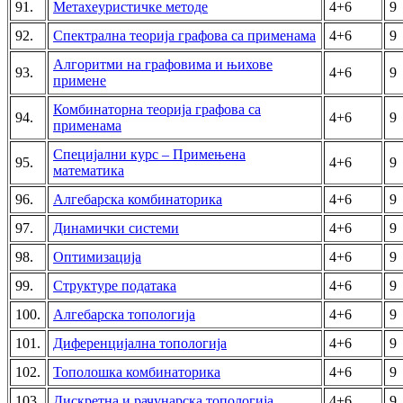
91.
Метахеуристичке методе
4+6
9
92.
Спектрална теорија графова са применама
4+6
9
Алгоритми на графовима и њихове
93.
4+6
9
примене
Комбинаторна теорија графова са
94.
4+6
9
применама
Специјални курс – Примењена
95.
4+6
9
математика
96.
Алгебарска комбинаторика
4+6
9
97.
Динамички системи
4+6
9
98.
Оптимизација
4+6
9
99.
Структуре података
4+6
9
100.
Алгебарска топологија
4+6
9
101.
Диференцијална топологија
4+6
9
102.
Тополошка комбинаторика
4+6
9
103.
Дискретна и рачунарска топологија
4+6
9