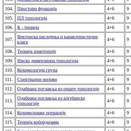
104.
Простори функција
4+6
9
105.
ПЛ топологија
4+6
9
106.
К - теорија
4+6
9
Векторска раслојења и карактеристичне
107.
4+6
9
класе
108.
Теорија хомотопије
4+6
9
109.
Ниско димензиона топологија
4+6
9
110.
Кохомологија група
4+6
9
111.
Спектрални низови
4+6
9
112.
Одабрана поглавља из опште топологије
4+6
9
Одабрана поглавља из алгебарске
113.
4+6
9
топологије
114.
Кохомолошке операције
4+6
9
115.
Теорија кобордизама
4+6
9