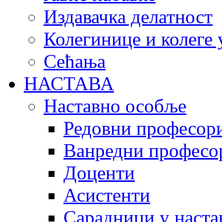
Издавачка делатност
Колегинице и колеге 
Сећања
НАСТАВА
Наставно особље
Редовни професор
Ванредни професо
Доценти
Асистенти
Сарадници у наста