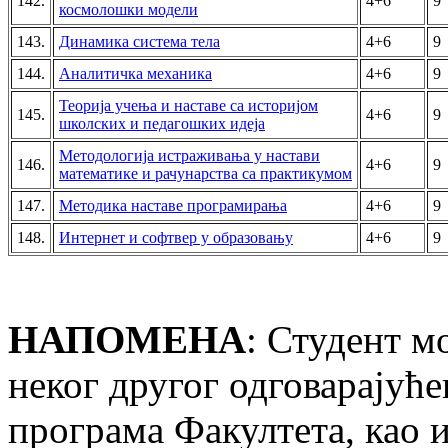
142.
4+6
9
космолошки модели
143.
Динамика система тела
4+6
9
144.
Аналитичка механика
4+6
9
Теорија учења и наставе са историјом
145.
4+6
9
школских и педагошких идеја
Методологија истраживања у настави
146.
4+6
9
математике и рачунарства са практикумом
147.
Методика наставе програмирања
4+6
9
148.
Интернет и софтвер у образовању
4+6
9
НАПОМЕНА
: Студент м
неког другог одговарајуће
програма Факултета, као 