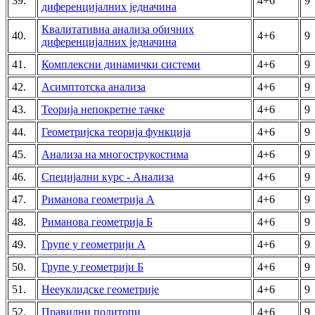
39.
4+6
9
диференцијалних једначина
Квалитативна анализа обичних
40.
4+6
9
диференцијалних једначина
41.
Комплексни динамички системи
4+6
9
42.
Асимптотска анализа
4+6
9
43.
Теорија непокретне тачке
4+6
9
44.
Геометријска теорија функција
4+6
9
45.
Анализа на многострукостима
4+6
9
46.
Специјални курс - Анализа
4+6
9
47.
Риманова геометрија А
4+6
9
48.
Риманова геометрија Б
4+6
9
49.
Групе у геометрији А
4+6
9
50.
Групе у геометрији Б
4+6
9
51.
Нееуклидске геометрије
4+6
9
52.
Правилни политопи
4+6
9