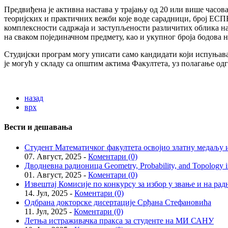
Предвиђена је активна настава у трајању од 20 или више часова
теоријских и практичних вежби које воде сарадници, број ЕСПБ
комплексности садржаја и заступљености различитих облика на
на сваком појединачном предмету, као и укупног броја бодова н
Студијски програм могу уписати само кандидати који испуњавај
је могућ у складу са општим актима Факултета, уз полагање од
назад
врх
Вести и дешавања
Студент Математичког факултета освојио златну медаљу и
07. Август, 2025 -
Коментари (0)
Дводневна радионица Geometry, Probability, and Topology in
01. Август, 2025 -
Коментари (0)
Извештај Комисије по конкурсу за избор у звање и на рад
14. Јул, 2025 -
Коментари (0)
Одбрана докторске дисертације Срђана Стефановића
11. Јул, 2025 -
Коментари (0)
Летња истраживачка пракса за студенте на МИ САНУ