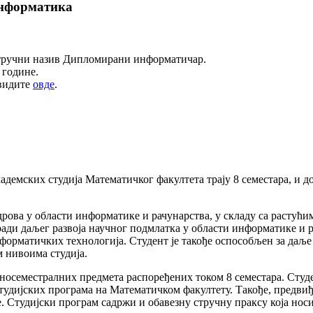
информатика
 стручни назив Дипломирани информатичар.
 године.
 видите
овде
.
ских студија Математичког факултета трају 8 семестара, и до
дрова у области информатике и рачунарства, у складу са растућ
 ради даљег развоја научног подмлатка у области информатике и 
нформатичких технологија. Студент је такође оспособљен за даљ
 нивоима студија.
едносеместралних предмета распоређених током 8 семестара. Студ
тудијских програма на Математичком факултету. Такође, предвиђ
е. Студијски програм садржи и обавезну стручну праксу која нос