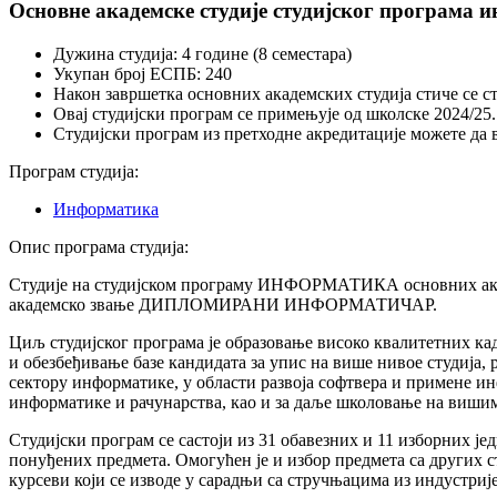
Основне академске студије студијског програма 
Дужина студија: 4 године (8 семестара)
Укупан број ЕСПБ: 240
Након завршетка основних академских студија стиче се
Овај студијски програм се примењује од школске 2024/25.
Студијски програм из претходне акредитације можете да
Програм студија:
Информатика
Опис програма студија:
Студије на студијском програму ИНФОРМАТИКА основних академ
академско звање ДИПЛОМИРАНИ ИНФОРМАТИЧАР.
Циљ студијског програма је образовање високо квалитетних ка
и обезбеђивање базе кандидата за упис на више нивое студија,
сектору информатике, у области развоја софтвера и примене и
информатике и рачунарства, као и за даље школовање на вишим
Студијски програм се састоји из 31 обавезних и 11 изборних ј
понуђених предмета. Омогућен је и избор предмета са других с
курсеви који се изводе у сарадњи са стручњацима из индустриј