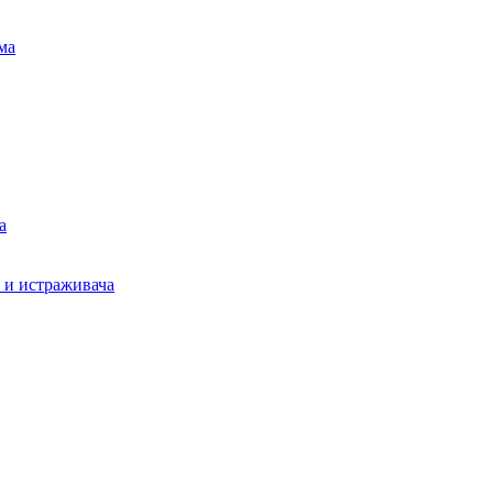
ма
а
а и истраживача