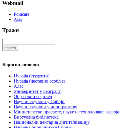
Webmail
Poincare
Alas
Тражи
Корисни линкови
Hypatia (студенти)
Hypatia (наставно особље)
Алас
Универзитет у Београду
Образовни софтвер
Научни скупови у Србији
Научни скупови у иностранству
Министарство просвете, науке и технолошког развоја
Виртуелна библиотека
Национални центар за дигитализацију
Народна бибилиотека Србије