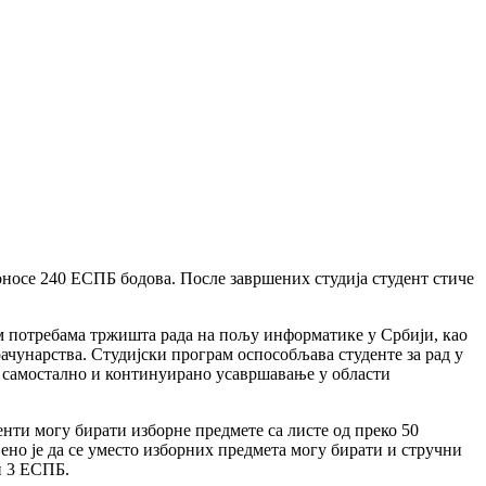
носе 240 ЕСПБ бодова. После завршених студија студент стиче
им потребама тржишта рада на пољу информатике у Србији, као
рачунарства. Студијски програм оспособљава студенте за рад у
е самостално и континуирано усавршавање у области
енти могу бирати изборне предмете са листе од преко 50
ено је да се уместо изборних предмета могу бирати и стручни
и 3 ЕСПБ.