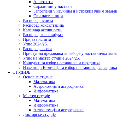
Асистенти
Сарадници у настави
Запослени у научним и истраживачким звањи
Сви наставници
Распоред испита
Распоред консултација
Календар активности
Распоред колоквијума
Пријава испита
Упис 2024/25.
Распоред часова
Приступна предавања за изборе у наставничка звањ
Упис на мастер студије 2024/25.
Конкурси за избор наставника и сарадника
Извештаји Комисија за избор наставника, сарадник
СТУДИЈЕ
Основне студије
Математика
Астрономија и астрофизика
Информатика
Мастер студије
Математика
Информатика
Астрономија и астрофизика
Докторске студије