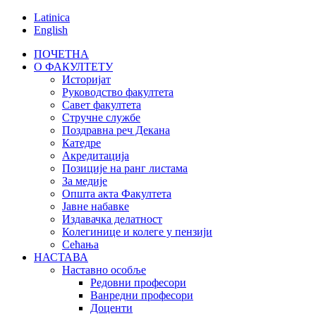
Latinica
English
ПОЧЕТНА
О ФАКУЛТЕТУ
Историјат
Руководство факултета
Савет факултета
Стручне службе
Поздравна реч Декана
Катедре
Акредитација
Позиције на ранг листама
За медије
Општа акта Факултета
Јавне набавке
Издавачка делатност
Колегинице и колеге у пензији
Сећања
НАСТАВА
Наставно особље
Редовни професори
Ванредни професори
Доценти