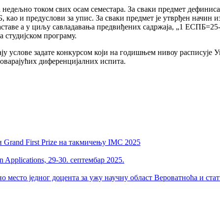
 недељно током свих осам семестара. За сваки предмет дефинисан
, као и предуслови за упис. За сваки предмет је утврђен начин
ставе а у циљу савладавања предвиђених садржаја, „1 ЕСПБ=25-3
а студијском програму.
у услове задате конкурсом који на годишњем нивоу расписује Ун
говарајућих диференцијалних испита.
 Grand First Prize на такмичењу IMC 2025
 Applications, 29-30. септембар 2025.
но место једног доцента за ужу научну област Вероватноћа и ста