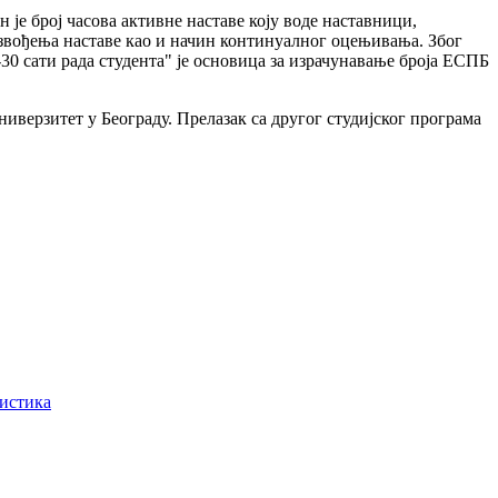
 је број часова активне наставе коју воде наставници,
 извођења наставе као и начин континуалног оцењивања. Због
0 сати рада студента" је основица за израчунавање броја ЕСПБ
иверзитет у Београду. Прелазак са другог студијског програма
тистика