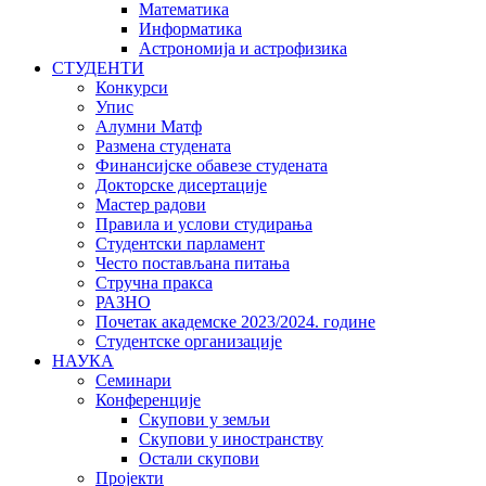
Математика
Информатика
Астрономија и астрофизика
СТУДЕНТИ
Конкурси
Упис
Алумни Матф
Размена студената
Финансијске обавезе студената
Докторске дисертације
Мастер радови
Правила и услови студирања
Студентски парламент
Често постављана питања
Стручна пракса
РАЗНО
Почетак академске 2023/2024. године
Студентске организације
НАУКА
Семинари
Конференције
Скупови у земљи
Скупови у иностранству
Остали скупови
Пројекти