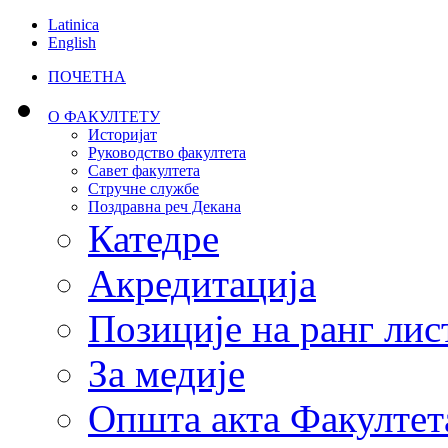
Latinica
English
ПОЧЕТНА
О ФАКУЛТЕТУ
Историјат
Руководство факултета
Савет факултета
Стручне службе
Поздравна реч Декана
Катедре
Акредитација
Позиције на ранг лис
За медије
Општа акта Факултет