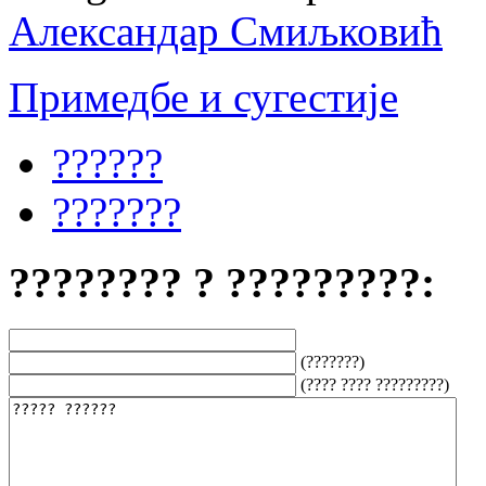
Александар Смиљковић
Примедбе и сугестије
??????
???????
???????? ? ?????????:
(???????)
(???? ???? ?????????)