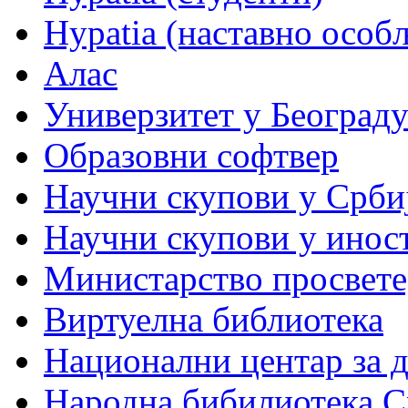
Hypatia (наставно особ
Алас
Универзитет у Београд
Образовни софтвер
Научни скупови у Срби
Научни скупови у инос
Министарство просвете,
Виртуелна библиотека
Национални центар за 
Народна бибилиотека С