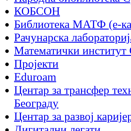
КОБСОН
Библиотека МАТФ (е-ка
Рачунарска лабораториј
Математички институт
Пројекти
Eduroam
Центар за трансфер тех
Београду
Центар за развој карије
Дигитални легати