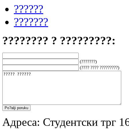
??????
???????
???????? ? ?????????:
(???????)
(???? ???? ?????????)
Адреса: Студентски трг 16