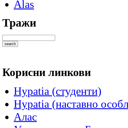
Alas
Тражи
Корисни линкови
Hypatia (студенти)
Hypatia (наставно особ
Алас