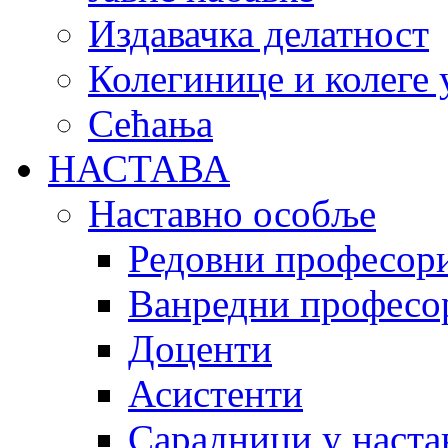
Издавачка делатност
Колегинице и колеге 
Сећања
НАСТАВА
Наставно особље
Редовни професор
Ванредни професо
Доценти
Асистенти
Сарадници у наста