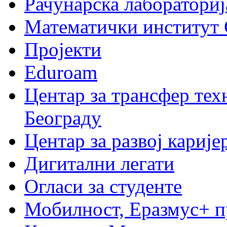
Рачунарска лабораториј
Математички институт
Пројекти
Eduroam
Центар за трансфер тех
Београду
Центар за развој карије
Дигитални легати
Огласи за студенте
Мобилност, Еразмус+ 