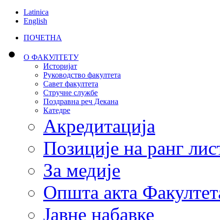
Latinica
English
ПОЧЕТНА
О ФАКУЛТЕТУ
Историјат
Руководство факултета
Савет факултета
Стручне службе
Поздравна реч Декана
Катедре
Акредитација
Позиције на ранг лис
За медије
Општа акта Факултет
Јавне набавке