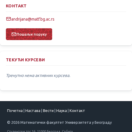
КОНТАКТ
andrijana@matf.bg.ac.rs
Пошаљи поруку
ТЕКУЋИ КУРСЕВИ
Тренутно нема активних курсева.
Почетна
|
Настава
|
Вести
|
Наука
|
Контакт
© 2026 Математички факултет Универзитета у Београду
Студентски трг 16, 11000 Београд, Србија