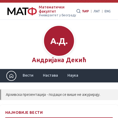
Математички
факултет
ЋИР
|
ЛАТ
|
ENG
Универзитет у Београду
А.Д.
Андријана Декић
Вести
Настава
Наука
Архивска презентација - подаци се више не ажурирају.
НАЈНОВИЈЕ ВЕСТИ