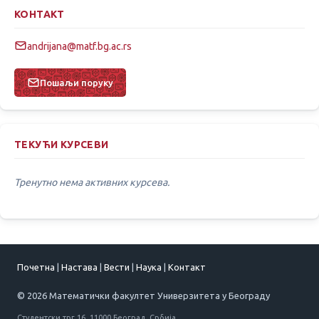
КОНТАКТ
andrijana@matf.bg.ac.rs
Пошаљи поруку
ТЕКУЋИ КУРСЕВИ
Тренутно нема активних курсева.
Почетна
|
Настава
|
Вести
|
Наука
|
Контакт
© 2026 Математички факултет Универзитета у Београду
Студентски трг 16, 11000 Београд, Србија