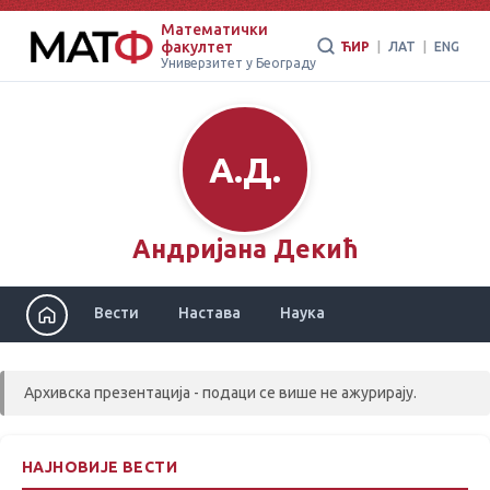
Математички
факултет
ЋИР
|
ЛАТ
|
ENG
Универзитет у Београду
А.Д.
Андријана Декић
Вести
Настава
Наука
Архивска презентација - подаци се више не ажурирају.
НАЈНОВИЈЕ ВЕСТИ