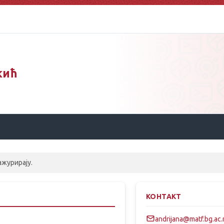
кић
ажурирају.
КОНТАКТ
andrijana@matf.bg.ac.