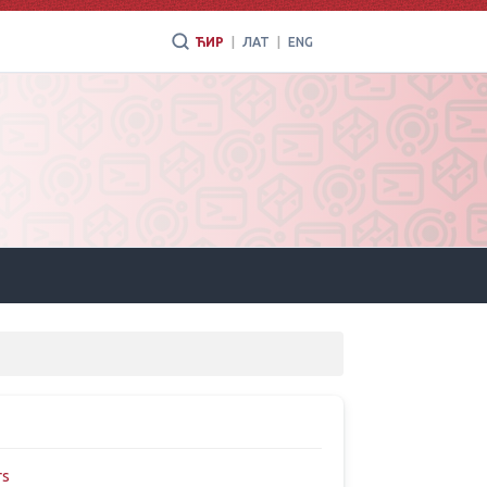
ЋИР
|
ЛАТ
|
ENG
rs