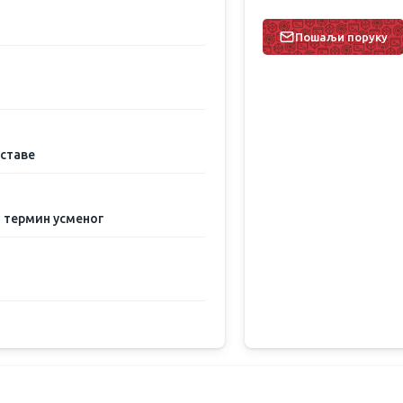
Пошаљи поруку
аставе
и термин усменог