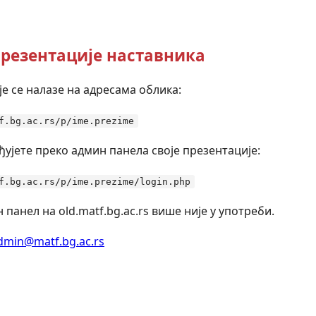
резентације наставника
е се налазе на адресама облика:
f.bg.ac.rs/p/ime.prezime
ђујете преко админ панела своје презентације:
f.bg.ac.rs/p/ime.prezime/login.php
 панел на old.matf.bg.ac.rs више није у употреби.
dmin@matf.bg.ac.rs