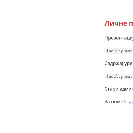
Личне п
Презентациј
faculty.mat
Садржај уре
faculty.mat
Стари админ
За помоћ:
a