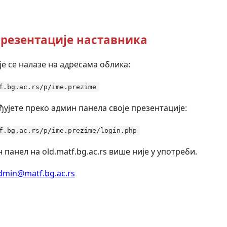
резентације наставника
е се налазе на адресама облика:
f.bg.ac.rs/p/ime.prezime
ђујете преко админ панела своје презентације:
f.bg.ac.rs/p/ime.prezime/login.php
 панел на old.matf.bg.ac.rs више није у употреби.
dmin@matf.bg.ac.rs