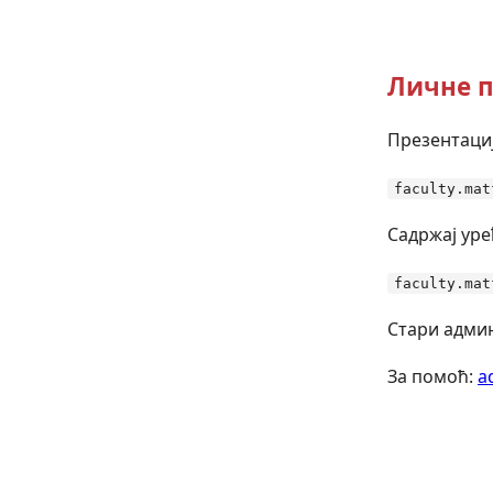
Личне п
Презентациј
faculty.mat
Садржај уре
faculty.mat
Стари админ
За помоћ:
a