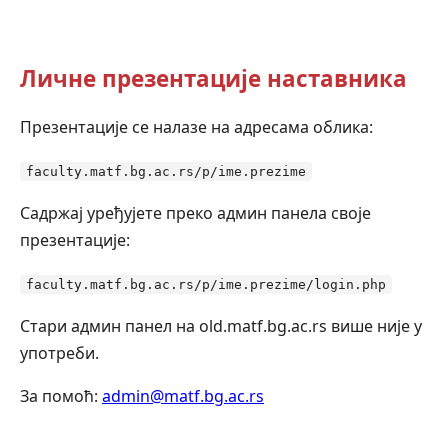
Личне презентације наставника
Презентације се налазе на адресама облика:
faculty.matf.bg.ac.rs/p/ime.prezime
Садржај уређујете преко админ панела своје
презентације:
faculty.matf.bg.ac.rs/p/ime.prezime/login.php
Стари админ панел на old.matf.bg.ac.rs више није у
употреби.
За помоћ:
admin@matf.bg.ac.rs