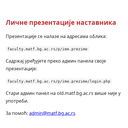
Личне презентације наставника
Презентације се налазе на адресама облика:
faculty.matf.bg.ac.rs/p/ime.prezime
Садржај уређујете преко админ панела своје
презентације:
faculty.matf.bg.ac.rs/p/ime.prezime/login.php
Стари админ панел на old.matf.bg.ac.rs више није у
употреби.
За помоћ:
admin@matf.bg.ac.rs