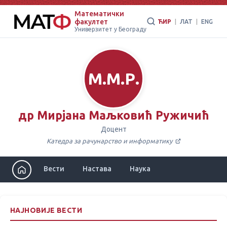
Математички
факултет
ЋИР
|
ЛАТ
|
ENG
Универзитет у Београду
М.М.Р.
др Мирјана Маљковић Ружичић
Доцент
Катедра за рачунарство и информатику
Вести
Настава
Наука
НАЈНОВИЈЕ ВЕСТИ