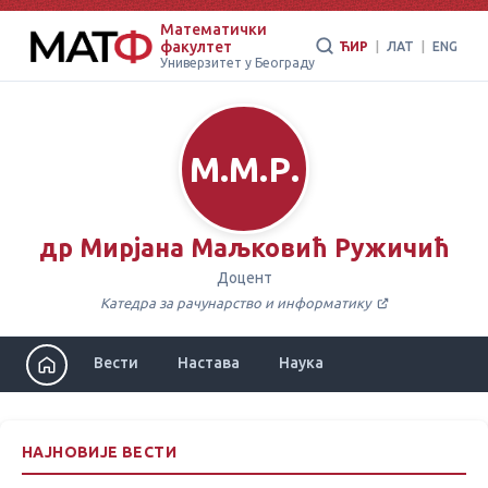
Математички
факултет
ЋИР
|
ЛАТ
|
ENG
Универзитет у Београду
М.М.Р.
др Мирјана Маљковић Ружичић
Доцент
Катедра за рачунарство и информатику
Вести
Настава
Наука
НАЈНОВИЈЕ ВЕСТИ