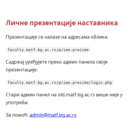
Личне презентације наставника
Презентације се налазе на адресама облика:
faculty.matf.bg.ac.rs/p/ime.prezime
Садржај уређујете преко админ панела своје
презентације:
faculty.matf.bg.ac.rs/p/ime.prezime/login.php
Стари админ панел на old.matf.bg.ac.rs више није у
употреби.
За помоћ:
admin@matf.bg.ac.rs