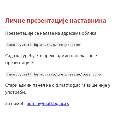
Личне презентације наставника
Презентације се налазе на адресама облика:
faculty.matf.bg.ac.rs/p/ime.prezime
Садржај уређујете преко админ панела своје
презентације:
faculty.matf.bg.ac.rs/p/ime.prezime/login.php
Стари админ панел на old.matf.bg.ac.rs више није у
употреби.
За помоћ:
admin@matf.bg.ac.rs