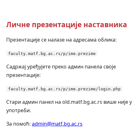
Личне презентације наставника
Презентације се налазе на адресама облика:
faculty.matf.bg.ac.rs/p/ime.prezime
Садржај уређујете преко админ панела своје
презентације:
faculty.matf.bg.ac.rs/p/ime.prezime/login.php
Стари админ панел на old.matf.bg.ac.rs више није у
употреби.
За помоћ:
admin@matf.bg.ac.rs