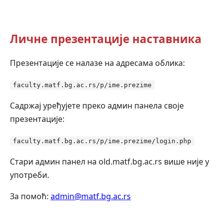
Личне презентације наставника
Презентације се налазе на адресама облика:
faculty.matf.bg.ac.rs/p/ime.prezime
Садржај уређујете преко админ панела своје
презентације:
faculty.matf.bg.ac.rs/p/ime.prezime/login.php
Стари админ панел на old.matf.bg.ac.rs више није у
употреби.
За помоћ:
admin@matf.bg.ac.rs