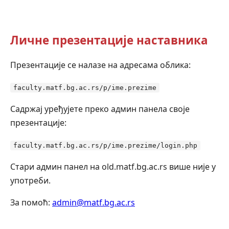
Личне презентације наставника
Презентације се налазе на адресама облика:
faculty.matf.bg.ac.rs/p/ime.prezime
Садржај уређујете преко админ панела своје
презентације:
faculty.matf.bg.ac.rs/p/ime.prezime/login.php
Стари админ панел на old.matf.bg.ac.rs више није у
употреби.
За помоћ:
admin@matf.bg.ac.rs