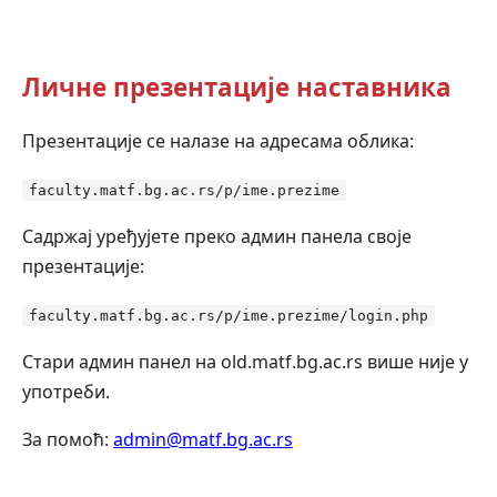
Личне презентације наставника
Презентације се налазе на адресама облика:
faculty.matf.bg.ac.rs/p/ime.prezime
Садржај уређујете преко админ панела своје
презентације:
faculty.matf.bg.ac.rs/p/ime.prezime/login.php
Стари админ панел на old.matf.bg.ac.rs више није у
употреби.
За помоћ:
admin@matf.bg.ac.rs