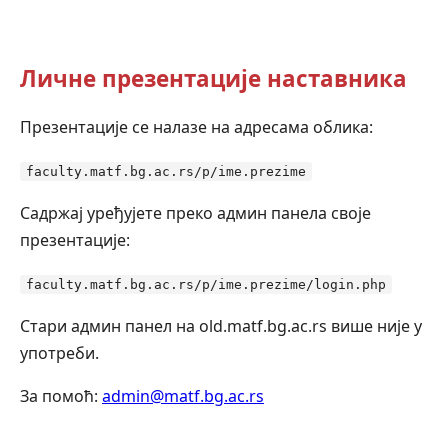
Личне презентације наставника
Презентације се налазе на адресама облика:
faculty.matf.bg.ac.rs/p/ime.prezime
Садржај уређујете преко админ панела своје
презентације:
faculty.matf.bg.ac.rs/p/ime.prezime/login.php
Стари админ панел на old.matf.bg.ac.rs више није у
употреби.
За помоћ:
admin@matf.bg.ac.rs