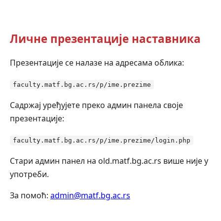
Личне презентације наставника
Презентације се налазе на адресама облика:
faculty.matf.bg.ac.rs/p/ime.prezime
Садржај уређујете преко админ панела своје
презентације:
faculty.matf.bg.ac.rs/p/ime.prezime/login.php
Стари админ панел на old.matf.bg.ac.rs више није у
употреби.
За помоћ:
admin@matf.bg.ac.rs