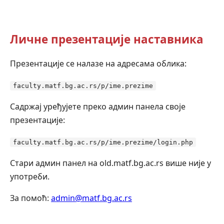
Личне презентације наставника
Презентације се налазе на адресама облика:
faculty.matf.bg.ac.rs/p/ime.prezime
Садржај уређујете преко админ панела своје
презентације:
faculty.matf.bg.ac.rs/p/ime.prezime/login.php
Стари админ панел на old.matf.bg.ac.rs више није у
употреби.
За помоћ:
admin@matf.bg.ac.rs