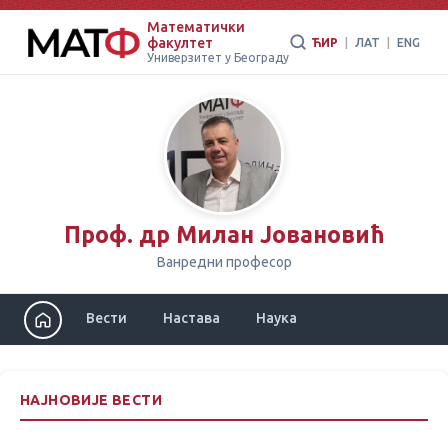
Математички
факултет
ЋИР
|
ЛАТ
|
ENG
Универзитет у Београду
Проф. др Милан Јовановић
Ванредни професор
Вести
Настава
Наука
НАЈНОВИЈЕ ВЕСТИ