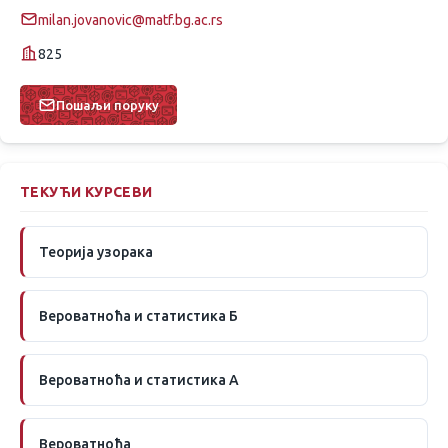
milan.jovanovic@matf.bg.ac.rs
825
Пошаљи поруку
ТЕКУЋИ КУРСЕВИ
Теорија узорака
Вероватноћа и статистика Б
Вероватноћа и статистика А
Вероватноћа