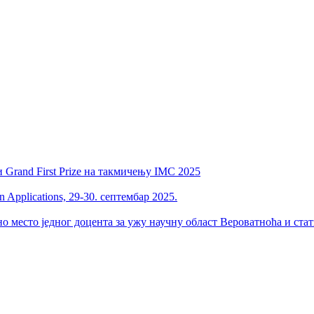
 Grand First Prize на такмичењу IMC 2025
 Applications, 29-30. септембар 2025.
но место једног доцента за ужу научну област Вероватноћа и ста