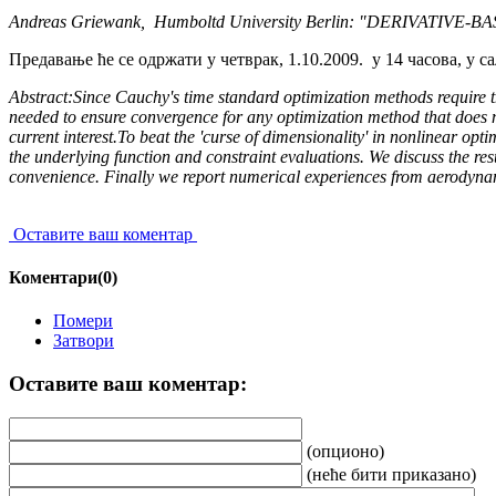
Andreas Griewank, Humboltd University Berlin: "DERIVATIVE
Предавање ће се одржати у четврак, 1.10.2009. у 14 часова, у с
Abstract:Since Cauchy's time standard optimization methods require the 
needed to ensure convergence for any optimization method that does n
current interest.To beat the 'curse of dimensionality' in nonlinear opti
the underlying function and constraint evaluations. We discuss the resu
convenience. Finally we report numerical experiences from aerodyna
Оставите ваш коментар
Коментари(0)
Помери
Затвори
Оставите ваш коментар:
(опционо)
(неће бити приказано)