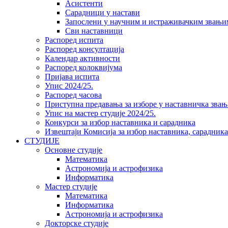
Асистенти
Сарадници у настави
Запослени у научним и истраживачким звањи
Сви наставници
Распоред испита
Распоред консултација
Календар активности
Распоред колоквијума
Пријава испита
Упис 2024/25.
Распоред часова
Приступна предавања за изборе у наставничка звањ
Упис на мастер студије 2024/25.
Конкурси за избор наставника и сарадника
Извештаји Комисија за избор наставника, сарадник
СТУДИЈЕ
Основне студије
Математика
Астрономија и астрофизика
Информатика
Мастер студије
Математика
Информатика
Астрономија и астрофизика
Докторске студије