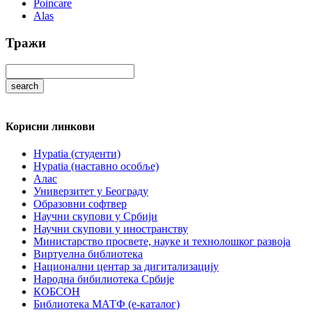
Poincare
Alas
Тражи
Корисни линкови
Hypatia (студенти)
Hypatia (наставно особље)
Алас
Универзитет у Београду
Образовни софтвер
Научни скупови у Србији
Научни скупови у иностранству
Министарство просвете, науке и технолошког развоја
Виртуелна библиотека
Национални центар за дигитализацију
Народна бибилиотека Србије
КОБСОН
Библиотека МАТФ (е-каталог)