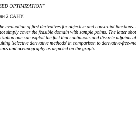
-BASED OPTIMIZATION"
али 2 САНУ.
evaluation of first derivatives for objective and constraint functions. A
ot simply cover the feasible domain with sample points. The latter sho
mization one can exploit the fact that continuous and discrete adjoints al
lting 'selective derivative methods' in comparison to derivative-free-me
mics and oceanography as depicted on the graph.