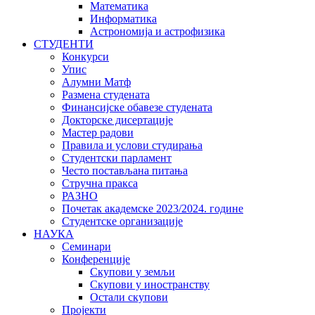
Математика
Информатика
Астрономија и астрофизика
СТУДЕНТИ
Конкурси
Упис
Алумни Матф
Размена студената
Финансијске обавезе студената
Докторске дисертације
Мастер радови
Правила и услови студирања
Студентски парламент
Често постављана питања
Стручна пракса
РАЗНО
Почетак академске 2023/2024. године
Студентске организације
НАУКА
Семинари
Конференције
Скупови у земљи
Скупови у иностранству
Остали скупови
Пројекти