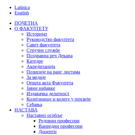
Latinica
English
ПОЧЕТНА
О ФАКУЛТЕТУ
Историјат
Руководство факултета
Савет факултета
Стручне службе
Поздравна реч Декана
Катедре
Акредитација
Позиције на ранг листама
За медије
Општа акта Факултета
Јавне набавке
Издавачка делатност
Колегинице и колеге у пензији
Сећања
НАСТАВА
Наставно особље
Редовни професори
Ванредни професори
Доценти