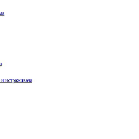
ма
а
а и истраживача