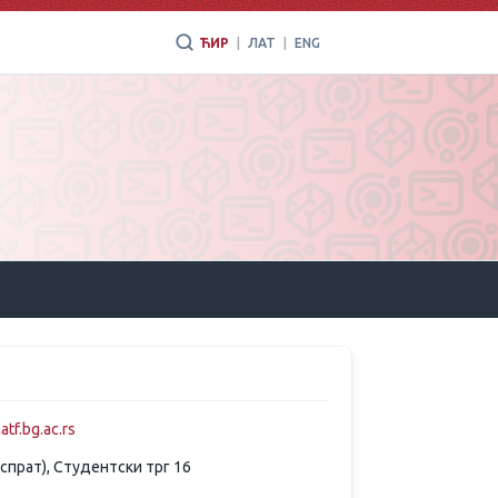
ЋИР
|
ЛАТ
|
ENG
tf.bg.ac.rs
1. спрат), Студентски трг 16