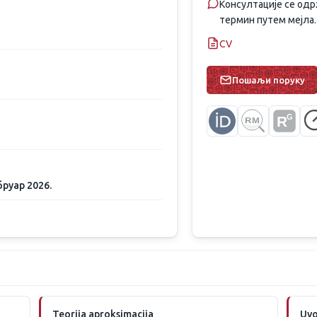
Консултације се одр
термин путем мејла.
CV
Пошаљи поруку
G
R
RM
руар 2026.
Teorija aproksimacija
Uvo