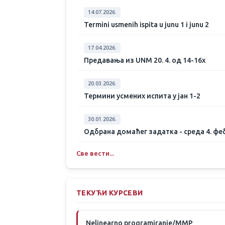
14.07.2026.
Termini usmenih ispita u junu 1 i junu 2
17.04.2026.
Предавања из UNM 20. 4. од 14-16х
20.03.2026.
Термини усмених испита у јан 1-2
30.01.2026.
Одбрана домаћег задатка - среда 4. феб
Све вести...
ТЕКУЋИ КУРСЕВИ
Nelinearno programiranje/MMP