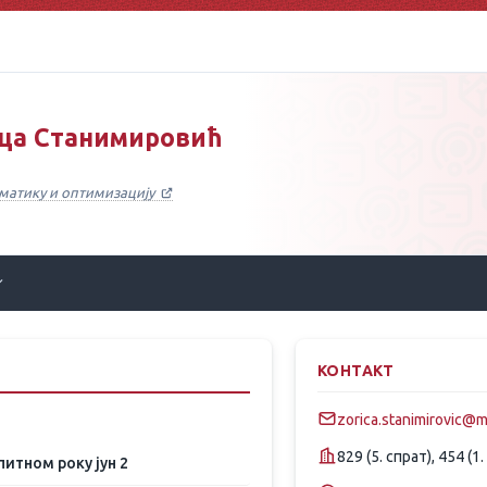
ица Станимировић
ематику и оптимизацију
КОНТАКТ
zorica.stanimirovic@ma
829 (5. спрат), 454 (
итном року јун 2