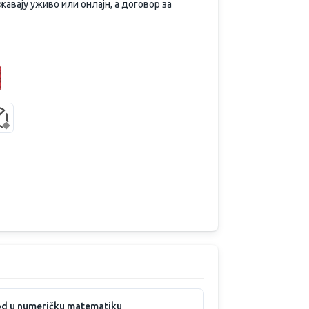
жавају уживо или онлајн, а договор за
d u numeričku matematiku