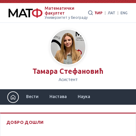
Математички
факултет
ЋИР
|
ЛАТ
|
ENG
Универзитет у Београду
Тамара Стефановић
Асистент
Вести
Настава
Наука
ДОБРО ДОШЛИ