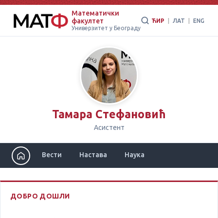
Математички
факултет
ЋИР
|
ЛАТ
|
ENG
Универзитет у Београду
Тамара Стефановић
Асистент
Вести
Настава
Наука
ДОБРО ДОШЛИ