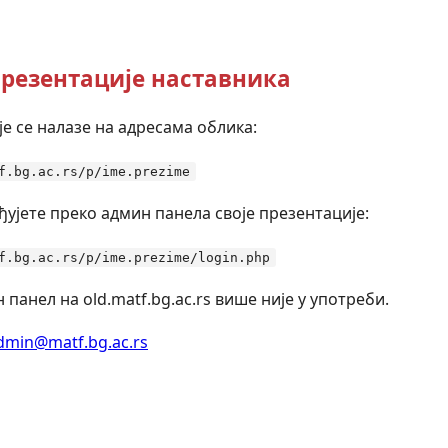
резентације наставника
е се налазе на адресама облика:
f.bg.ac.rs/p/ime.prezime
ђујете преко админ панела своје презентације:
f.bg.ac.rs/p/ime.prezime/login.php
 панел на old.matf.bg.ac.rs више није у употреби.
dmin@matf.bg.ac.rs