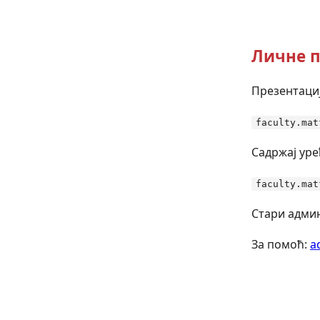
Личне п
Презентациј
faculty.mat
Садржај уре
faculty.mat
Стари админ
За помоћ:
a