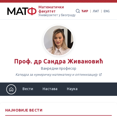
Математички
факултет
ЋИР
|
ЛАТ
|
ENG
Универзитет у Београду
Проф. др Сандра Живановић
Ванредни професор
Катедра за нумеричку математику и оптимизацију
Вести
Настава
Наука
НАЈНОВИЈЕ ВЕСТИ