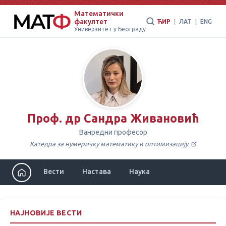
Математички
факултет
ЋИР
|
ЛАТ
|
ENG
Универзитет у Београду
Проф. др Сандра Живановић
Ванредни професор
Катедра за нумеричку математику и оптимизацију
Вести
Настава
Наука
НАЈНОВИЈЕ ВЕСТИ