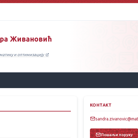
дра Живановић
ематику и оптимизацију
КОНТАКТ
sandra.zivanovic@matf
Пошаљи поруку