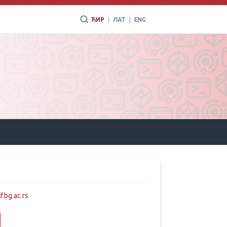
ЋИР
|
ЛАТ
|
ENG
.bg.ac.rs