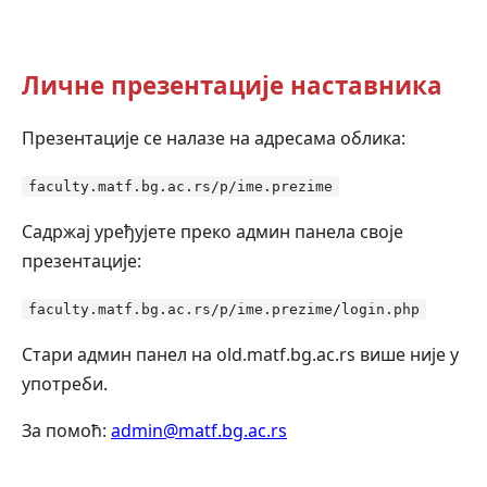
Личне презентације наставника
Презентације се налазе на адресама облика:
faculty.matf.bg.ac.rs/p/ime.prezime
Садржај уређујете преко админ панела своје
презентације:
faculty.matf.bg.ac.rs/p/ime.prezime/login.php
Стари админ панел на old.matf.bg.ac.rs више није у
употреби.
За помоћ:
admin@matf.bg.ac.rs