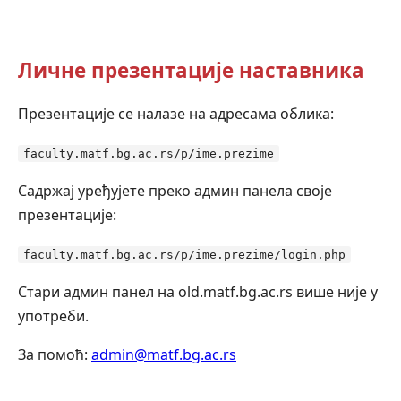
Личне презентације наставника
Презентације се налазе на адресама облика:
faculty.matf.bg.ac.rs/p/ime.prezime
Садржај уређујете преко админ панела своје
презентације:
faculty.matf.bg.ac.rs/p/ime.prezime/login.php
Стари админ панел на old.matf.bg.ac.rs више није у
употреби.
За помоћ:
admin@matf.bg.ac.rs