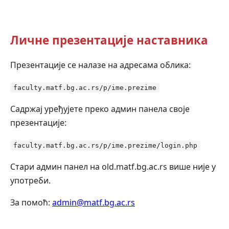
Личне презентације наставника
Презентације се налазе на адресама облика:
faculty.matf.bg.ac.rs/p/ime.prezime
Садржај уређујете преко админ панела своје
презентације:
faculty.matf.bg.ac.rs/p/ime.prezime/login.php
Стари админ панел на old.matf.bg.ac.rs више није у
употреби.
За помоћ:
admin@matf.bg.ac.rs