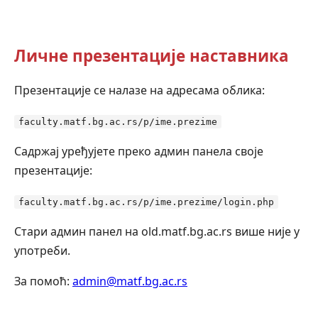
Личне презентације наставника
Презентације се налазе на адресама облика:
faculty.matf.bg.ac.rs/p/ime.prezime
Садржај уређујете преко админ панела своје
презентације:
faculty.matf.bg.ac.rs/p/ime.prezime/login.php
Стари админ панел на old.matf.bg.ac.rs више није у
употреби.
За помоћ:
admin@matf.bg.ac.rs