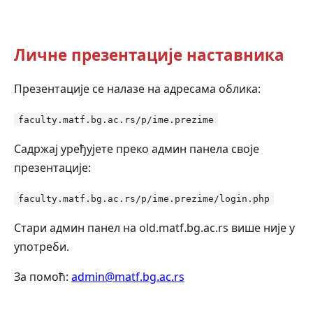
Личне презентације наставника
Презентације се налазе на адресама облика:
faculty.matf.bg.ac.rs/p/ime.prezime
Садржај уређујете преко админ панела своје
презентације:
faculty.matf.bg.ac.rs/p/ime.prezime/login.php
Стари админ панел на old.matf.bg.ac.rs више није у
употреби.
За помоћ:
admin@matf.bg.ac.rs