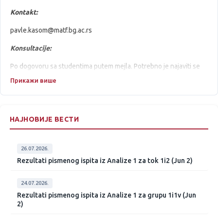
Kontakt:
pavle.kasom@matf.bg.ac.rs
Konsultacije:
Po dogovoru sa studentima putem mejla. Potrebno je najaviti se
barem 24č ranije.
Прикажи више
Kabinet:
824
НАЈНОВИЈЕ ВЕСТИ
26.07.2026.
Rezultati pismenog ispita iz Analize 1 za tok 1i2 (Jun 2)
24.07.2026.
Rezultati pismenog ispita iz Analize 1 za grupu 1i1v (Jun
2)