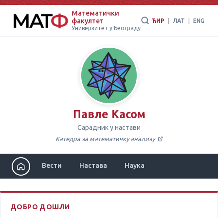
Математички
факултет
ЋИР
|
ЛАТ
|
ENG
Универзитет у Београду
Павле Касом
Сарадник у настави
Катедра за математичку анализу
Вести
Настава
Наука
ДОБРО ДОШЛИ