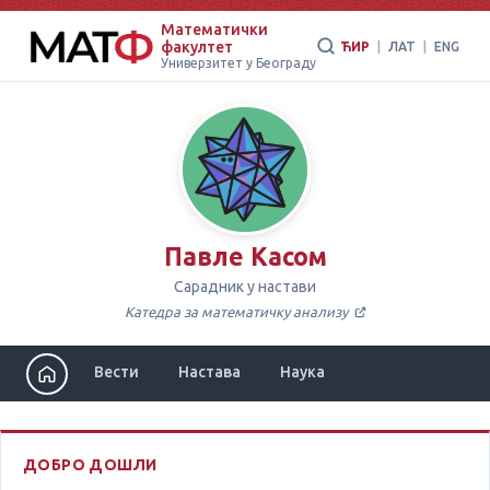
Математички
факултет
ЋИР
|
ЛАТ
|
ENG
Универзитет у Београду
Павле Касом
Сарадник у настави
Катедра за математичку анализу
Вести
Настава
Наука
ДОБРО ДОШЛИ