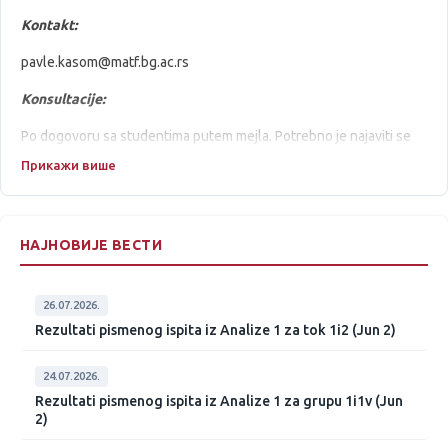
Kontakt:
pavle.kasom@matf.bg.ac.rs
Konsultacije:
Po dogovoru sa studentima putem mejla. Potrebno je najaviti se
barem 24č ranije.
Прикажи више
Kabinet:
824
НАЈНОВИЈЕ ВЕСТИ
26.07.2026.
Rezultati pismenog ispita iz Analize 1 za tok 1i2 (Jun 2)
24.07.2026.
Rezultati pismenog ispita iz Analize 1 za grupu 1i1v (Jun
2)