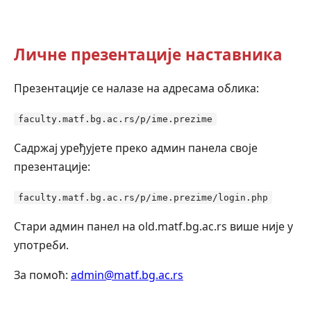
Личне презентације наставника
Презентације се налазе на адресама облика:
faculty.matf.bg.ac.rs/p/ime.prezime
Садржај уређујете преко админ панела своје
презентације:
faculty.matf.bg.ac.rs/p/ime.prezime/login.php
Стари админ панел на old.matf.bg.ac.rs више није у
употреби.
За помоћ:
admin@matf.bg.ac.rs