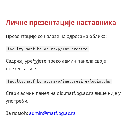
Личне презентације наставника
Презентације се налазе на адресама облика:
faculty.matf.bg.ac.rs/p/ime.prezime
Садржај уређујете преко админ панела своје
презентације:
faculty.matf.bg.ac.rs/p/ime.prezime/login.php
Стари админ панел на old.matf.bg.ac.rs више није у
употреби.
За помоћ:
admin@matf.bg.ac.rs