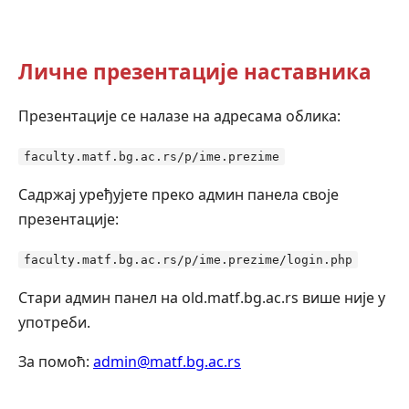
Личне презентације наставника
Презентације се налазе на адресама облика:
faculty.matf.bg.ac.rs/p/ime.prezime
Садржај уређујете преко админ панела своје
презентације:
faculty.matf.bg.ac.rs/p/ime.prezime/login.php
Стари админ панел на old.matf.bg.ac.rs више није у
употреби.
За помоћ:
admin@matf.bg.ac.rs