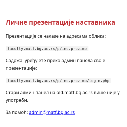
Личне презентације наставника
Презентације се налазе на адресама облика:
faculty.matf.bg.ac.rs/p/ime.prezime
Садржај уређујете преко админ панела своје
презентације:
faculty.matf.bg.ac.rs/p/ime.prezime/login.php
Стари админ панел на old.matf.bg.ac.rs више није у
употреби.
За помоћ:
admin@matf.bg.ac.rs