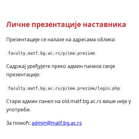
Личне презентације наставника
Презентације се налазе на адресама облика:
faculty.matf.bg.ac.rs/p/ime.prezime
Садржај уређујете преко админ панела своје
презентације:
faculty.matf.bg.ac.rs/p/ime.prezime/login.php
Стари админ панел на old.matf.bg.ac.rs више није у
употреби.
За помоћ:
admin@matf.bg.ac.rs