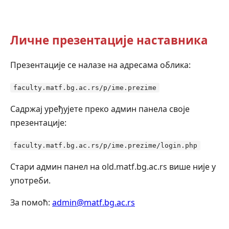
Личне презентације наставника
Презентације се налазе на адресама облика:
faculty.matf.bg.ac.rs/p/ime.prezime
Садржај уређујете преко админ панела своје
презентације:
faculty.matf.bg.ac.rs/p/ime.prezime/login.php
Стари админ панел на old.matf.bg.ac.rs више није у
употреби.
За помоћ:
admin@matf.bg.ac.rs