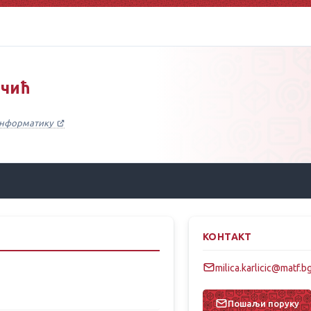
ичић
 информатику
КОНТАКТ
milica.karlicic@matf.bg
Пошаљи поруку