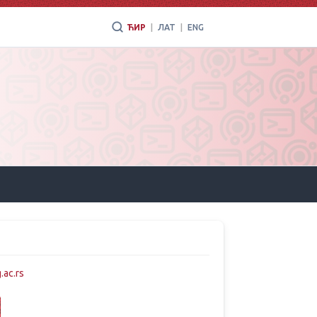
ЋИР
|
ЛАТ
|
ENG
.ac.rs