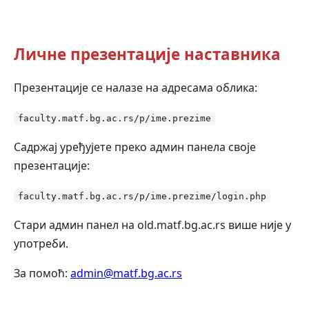
Личне презентације наставника
Презентације се налазе на адресама облика:
faculty.matf.bg.ac.rs/p/ime.prezime
Садржај уређујете преко админ панела своје
презентације:
faculty.matf.bg.ac.rs/p/ime.prezime/login.php
Стари админ панел на old.matf.bg.ac.rs више није у
употреби.
За помоћ:
admin@matf.bg.ac.rs