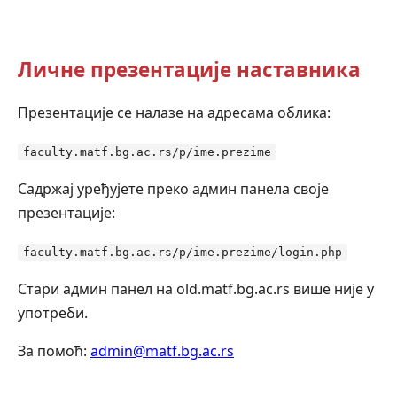
Личне презентације наставника
Презентације се налазе на адресама облика:
faculty.matf.bg.ac.rs/p/ime.prezime
Садржај уређујете преко админ панела своје
презентације:
faculty.matf.bg.ac.rs/p/ime.prezime/login.php
Стари админ панел на old.matf.bg.ac.rs више није у
употреби.
За помоћ:
admin@matf.bg.ac.rs