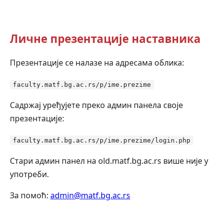
Личне презентације наставника
Презентације се налазе на адресама облика:
faculty.matf.bg.ac.rs/p/ime.prezime
Садржај уређујете преко админ панела своје
презентације:
faculty.matf.bg.ac.rs/p/ime.prezime/login.php
Стари админ панел на old.matf.bg.ac.rs више није у
употреби.
За помоћ:
admin@matf.bg.ac.rs