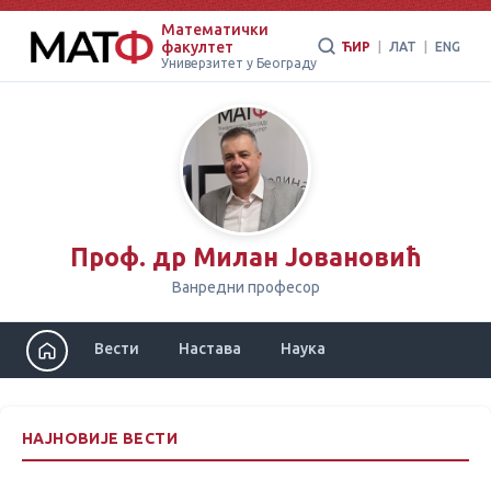
Математички
факултет
ЋИР
|
ЛАТ
|
ENG
Универзитет у Београду
Проф. др Милан Јовановић
Ванредни професор
Вести
Настава
Наука
НАЈНОВИЈЕ ВЕСТИ