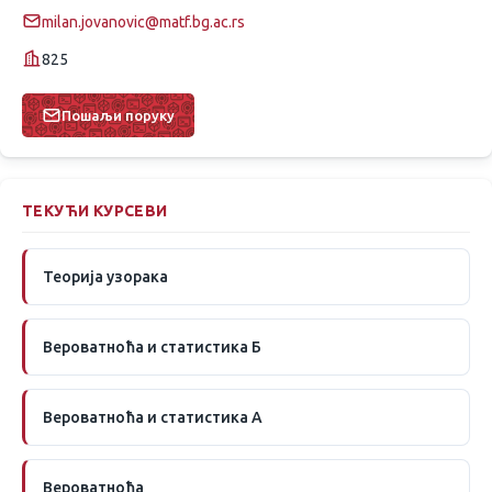
milan.jovanovic@matf.bg.ac.rs
825
Пошаљи поруку
ТЕКУЋИ КУРСЕВИ
Теорија узорака
Вероватноћа и статистика Б
Вероватноћа и статистика А
Вероватноћа