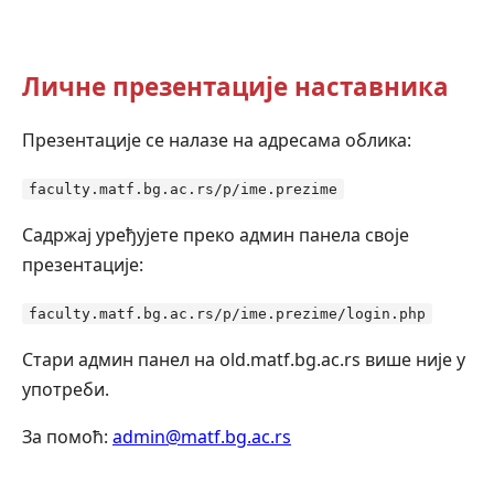
Личне презентације наставника
Презентације се налазе на адресама облика:
faculty.matf.bg.ac.rs/p/ime.prezime
Садржај уређујете преко админ панела своје
презентације:
faculty.matf.bg.ac.rs/p/ime.prezime/login.php
Стари админ панел на old.matf.bg.ac.rs више није у
употреби.
За помоћ:
admin@matf.bg.ac.rs